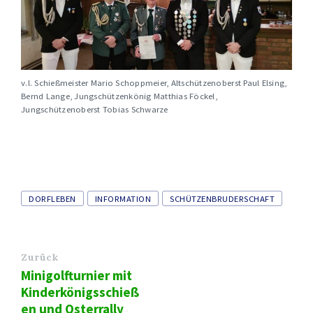
v.l. Schießmeister Mario Schoppmeier, Altschützenoberst Paul Elsing,
Bernd Lange, Jungschützenkönig Matthias Föckel,
Jungschützenoberst Tobias Schwarze
Tags
DORFLEBEN
INFORMATION
SCHÜTZENBRUDERSCHAFT
Zurück
Minigolfturnier mit
Kinderkönigsschieß
en und Osterrally