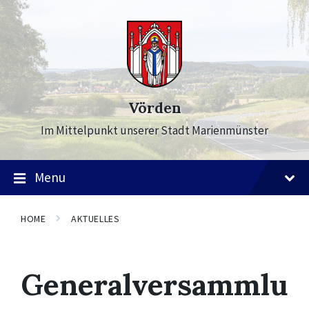
Skip
Skip
Skip
to
to
to
content
main
footer
navigation
Vörden
Im Mittelpunkt unserer Stadt Marienmünster
Menu
HOME
AKTUELLES
Generalversammlu