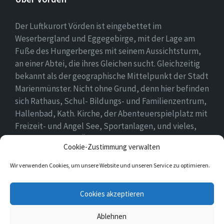
Der Luftkurort Vörden ist eingebettet im
Weserbergland und Eggegebirge, mit der Lage am
Fuße des Hungerberges mit seinem Aussichtsturm,
an einer Abtei, die ihres Gleichen sucht. Gleichzeitig
bekannt als der geographische Mittelpunkt der Stadt
Marienmünster. Nicht ohne Grund, denn hier befinden
sich Rathaus, Schul- Bildungs- und Familienzentrum,
Hallenbad, Kath. Kirche, der Abenteuerspielplatz mit
Freizeit- und Angel See, Sportanlagen, und vieles,
vieles mehr. Einen Überblick findet ihr hier auf
Cookie-Zustimmung verwalten
unserer Webseite..
Wir verwenden Cookies, um unsere Website und unseren Service zu optimieren.
E-
Cookies akzeptieren
Mail
Ablehnen