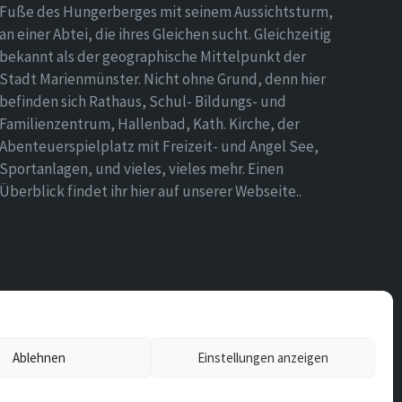
Fuße des Hungerberges mit seinem Aussichtsturm,
an einer Abtei, die ihres Gleichen sucht. Gleichzeitig
bekannt als der geographische Mittelpunkt der
Stadt Marienmünster. Nicht ohne Grund, denn hier
befinden sich Rathaus, Schul- Bildungs- und
Familienzentrum, Hallenbad, Kath. Kirche, der
Abenteuerspielplatz mit Freizeit- und Angel See,
Sportanlagen, und vieles, vieles mehr. Einen
Überblick findet ihr hier auf unserer Webseite..
Ablehnen
Einstellungen anzeigen