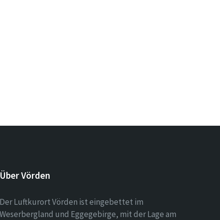
Über Vörden
Der Luftkurort Vörden ist eingebettet im
Weserbergland und Eggegebirge, mit der Lage am