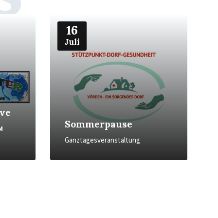
Weiter
16
Juli
ive
Sommerpause
M
Ganztagesveranstaltung