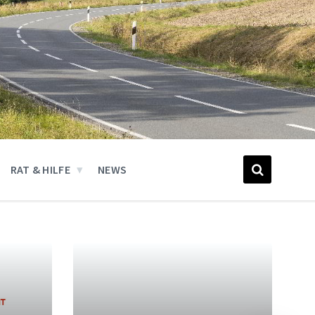
RAT & HILFE
NEWS
Weiter
Wei