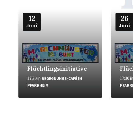
Weiter
Weiter
12
26
Juni
Juni
Flüchtlingsinitiative
Flüc
17:30
in
17:30
i
BEGEGNUNGS-CAFÉ IM
PFARRHEIM
PFARR