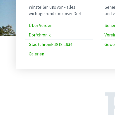
Wir stellen uns vor – alles
Sehen
wichtige rund um unser Dorf.
und v
Über Vörden
Sehe
Dorfchronik
Verei
Stadtchronik 1818-1934
Gewe
Galerien