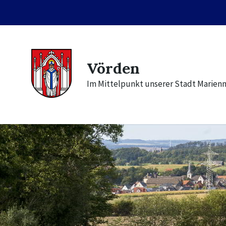
Skip
Skip
Skip
to
to
to
content
main
footer
navigation
Vörden
Im Mittelpunkt unserer Stadt Marien