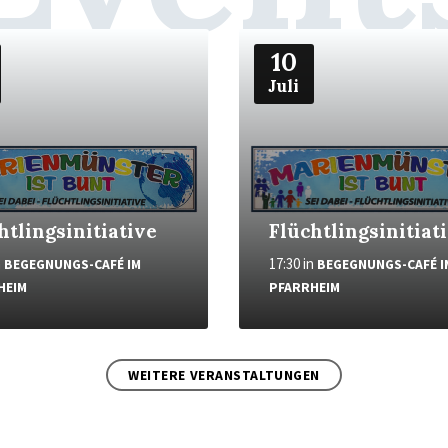
Weiter
10
Juli
htlingsinitiative
Flüchtlingsinitiat
n
17:30
in
BEGEGNUNGS-CAFÉ IM
BEGEGNUNGS-CAFÉ I
HEIM
PFARRHEIM
WEITERE VERANSTALTUNGEN