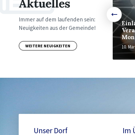
Aktuelles
Immer auf dem laufenden sein:
Einl
Neuigkeiten aus der Gemeinde!
Vera
Gold wird gesucht...
Mont
WEITERE NEUIGKEITEN
7. Oktober 2024
in
10. Mä
AKTUELLES
Sitemap
Unser Dorf
Im 