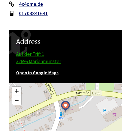
4x4ome.de
01703841641
Address
Auf der Trift 1
37696 Marienmünster
Open in Google Maps
+
−