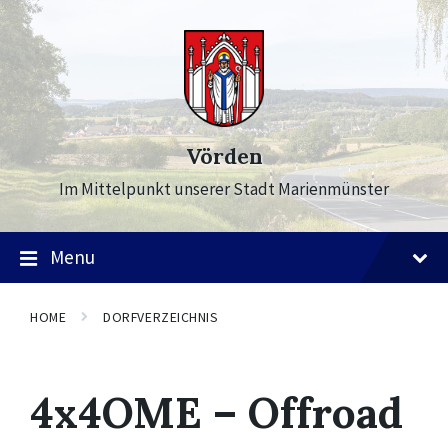
Skip
Skip
Skip
to
to
to
content
main
footer
navigation
Vörden
Im Mittelpunkt unserer Stadt Marienmünster
Menu
HOME
DORFVERZEICHNIS
4x4OME – Offroad