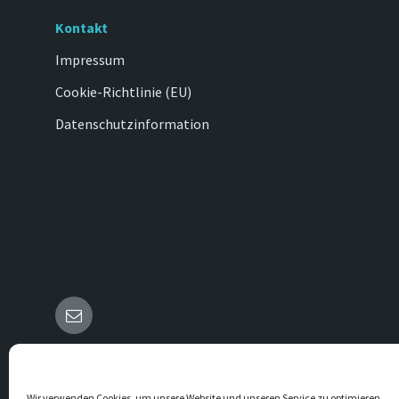
F
E
Kontakt
L
D
Impressum
L
E
Cookie-Richtlinie (EU)
E
R
Datenschutzinformation
.
E-
Mail
© 2026 Vörden
Wir verwenden Cookies, um unsere Website und unseren Service zu optimieren.