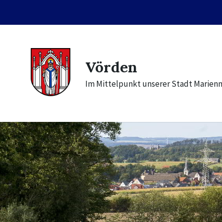
Skip
Skip
Skip
to
to
to
content
main
footer
navigation
Vörden
Im Mittelpunkt unserer Stadt Marien