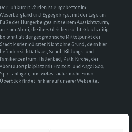
Der Luftkurort Vörden ist eingebettet im
Weserbergland und Eggegebirge, mit der Lage am
Fuße des Hungerberges mit seinem Aussichtsturm,
an einer Abtei, die ihres Gleichen sucht. Gleichzeitig
bekannt als der geographische Mittelpunkt der
Stadt Marienmünster. Nicht ohne Grund, denn hier
befinden sich Rathaus, Schul- Bildungs- und
Familienzentrum, Hallenbad, Kath. Kirche, der
Abenteuerspielplatz mit Freizeit- und Angel See,
Sportanlagen, und vieles, vieles mehr. Einen
Überblick findet ihr hier auf unserer Webseite..