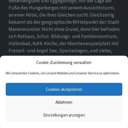
Weserbergland und Eggegebirge, mit der Lage am
Fuße des Hungerberges mit seinem Aussichtsturm,
an einer Abtei, die ihres Gleichen sucht. Gleichzeitig
bekannt als der geographische Mittelpunkt der Stadt
Marienmünster. Nicht ohne Grund, denn hier befinden
sich Rathaus, Schul- Bildungs- und Familienzentrum,
Hallenbad, Kath. Kirche, der Abenteuerspielplatz mit
Freizeit- und Angel See, Sportanlagen, und vieles,
vieles mehr. Einen Überblick findet ihr hier auf
Cookie-Zustimmung verwalten
unserer Webseite..
Wir verwenden Cookies, um unsere Website und unseren Service zu optimieren.
E-
Cookies akzeptieren
Mail
Ablehnen
© 2026 Vörden
Einstellungen anzeigen