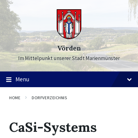
Skip
Skip
Skip
to
to
to
content
main
footer
navigation
Vörden
Im Mittelpunkt unserer Stadt Marienmünster
Menu
HOME
DORFVERZEICHNIS
CaSi-Systems