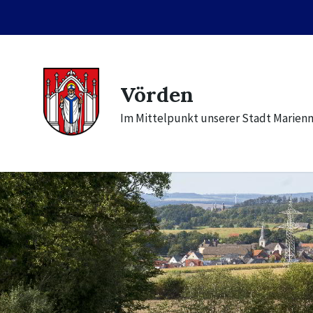
Skip
Skip
Skip
to
to
to
content
main
footer
navigation
Vörden
Im Mittelpunkt unserer Stadt Marien