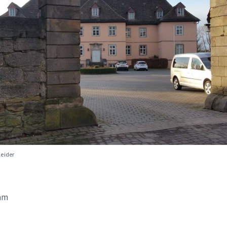
eider
eam