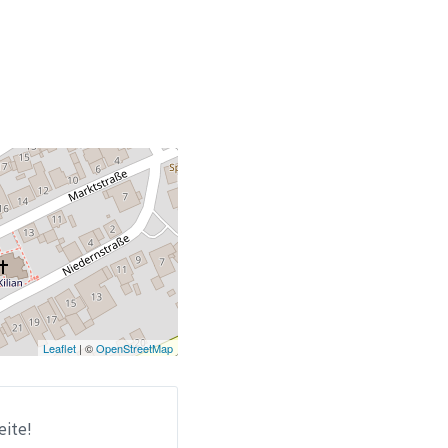
Leaflet
| ©
OpenStreetMap
eite!