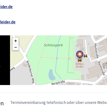
ider.de
leider.de
+
−
r
en
Terminvereinbarung telefonisch oder über unsere Webs