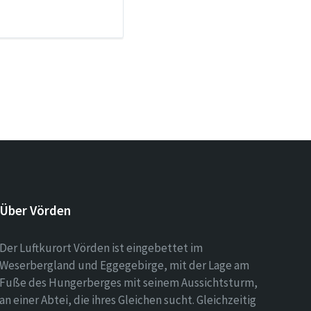
Über Vörden
Der Luftkurort Vörden ist eingebettet im
Weserbergland und Eggegebirge, mit der Lage am
Fuße des Hungerberges mit seinem Aussichtsturm,
an einer Abtei, die ihres Gleichen sucht. Gleichzeitig