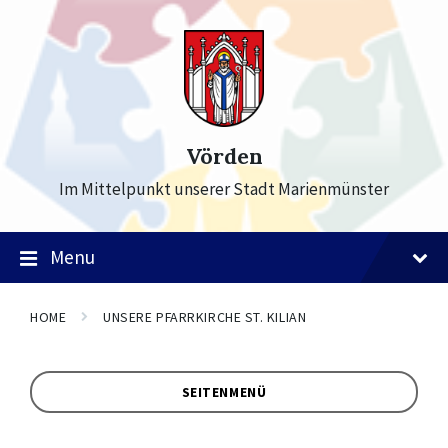
Skip
Skip
Skip
to
to
to
content
main
footer
navigation
Vörden
Im Mittelpunkt unserer Stadt Marienmünster
Menu
HOME
UNSERE PFARRKIRCHE ST. KILIAN
SEITENMENÜ