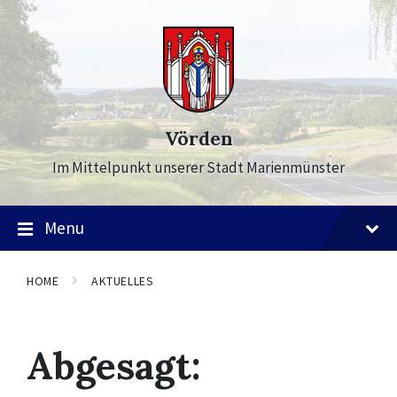
Skip
Skip
Skip
to
to
to
content
main
footer
navigation
Vörden
Im Mittelpunkt unserer Stadt Marienmünster
Menu
HOME
AKTUELLES
Abgesagt: