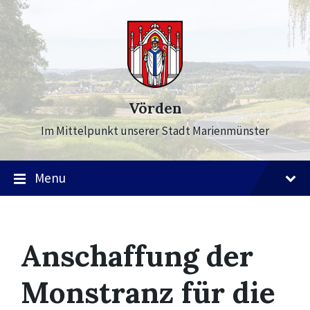
Skip
Skip
Skip
to
to
to
content
main
footer
navigation
Vörden
Im Mittelpunkt unserer Stadt Marienmünster
Menu
Anschaffung der
Monstranz für die