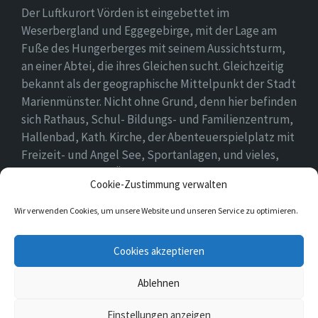
Der Luftkurort Vörden ist eingebettet im
Weserbergland und Eggegebirge, mit der Lage am
Fuße des Hungerberges mit seinem Aussichtsturm,
an einer Abtei, die ihres Gleichen sucht. Gleichzeitig
bekannt als der geographische Mittelpunkt der Stadt
Marienmünster. Nicht ohne Grund, denn hier befinden
sich Rathaus, Schul- Bildungs- und Familienzentrum,
Hallenbad, Kath. Kirche, der Abenteuerspielplatz mit
Freizeit- und Angel See, Sportanlagen, und vieles,
vieles mehr. Einen Überblick findet ihr hier auf
Cookie-Zustimmung verwalten
unserer Webseite..
Wir verwenden Cookies, um unsere Website und unseren Service zu optimieren.
E-
Cookies akzeptieren
Mail
Ablehnen
© 2026 Vörden
Einstellungen anzeigen