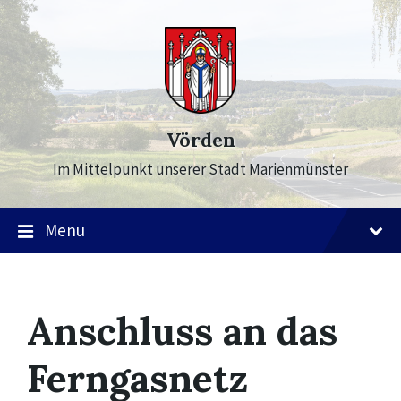
Skip
Skip
Skip
to
to
to
content
main
footer
navigation
Vörden
Im Mittelpunkt unserer Stadt Marienmünster
Menu
Anschluss an das
Ferngasnetz