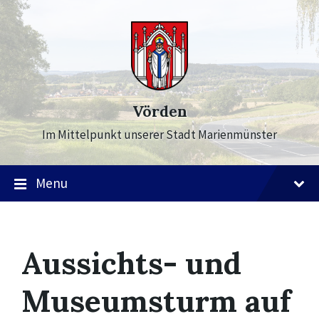
Skip
Skip
Skip
to
to
to
content
main
footer
navigation
Vörden
Im Mittelpunkt unserer Stadt Marienmünster
Menu
Aussichts- und
Museumsturm auf