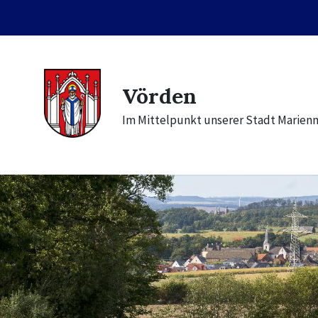
Skip
Skip
Skip
to
to
to
content
main
footer
navigation
Vörden
Im Mittelpunkt unserer Stadt Marien