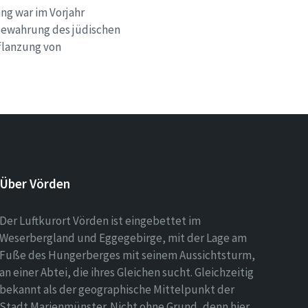
ng war im Vorjahr
e Bewahrung des jüdischen
flanzung von
Über Vörden
Der Luftkurort Vörden ist eingebettet im
Weserbergland und Eggegebirge, mit der Lage am
Fuße des Hungerberges mit seinem Aussichtsturm,
an einer Abtei, die ihres Gleichen sucht. Gleichzeitig
bekannt als der geographische Mittelpunkt der
Stadt Marienmünster. Nicht ohne Grund, denn hier