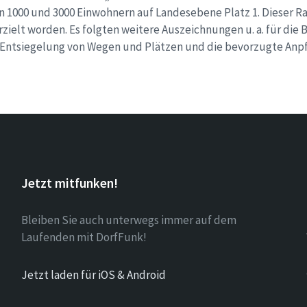
1000 und 3000 Einwohnern auf Landesebene Platz 1. Dieser Ra
rzielt worden. Es folgten weitere Auszeichnungen u. a. für di
e Entsiegelung von Wegen und Plätzen und die bevorzugte Anp
Jetzt mitfunken!
Bleiben Sie auch unterwegs immer auf dem
Laufenden mit DorfFunk!
Jetzt laden für iOS & Android