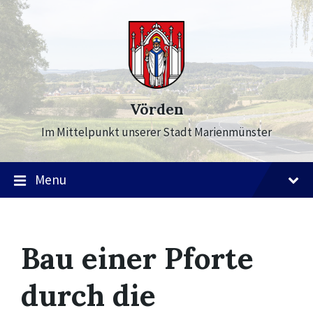
Skip
Skip
Skip
to
to
to
content
main
footer
navigation
Vörden
Im Mittelpunkt unserer Stadt Marienmünster
Menu
Bau einer Pforte
durch die