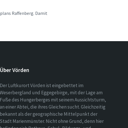
aplans Raffenberg. Damit
Über Vörden
Der Luftkurort Vörden ist eingebettet im
Weserbergland und Eggegebirge, mit der Lage am
Fuße des Hungerberges mit seinem Aussichtsturm,
an einer Abtei, die ihres Gleichen sucht. Gleichzeitig
bekannt als der geographische Mittelpunkt der
Stadt Marienmünster. Nicht ohne Grund, denn hier