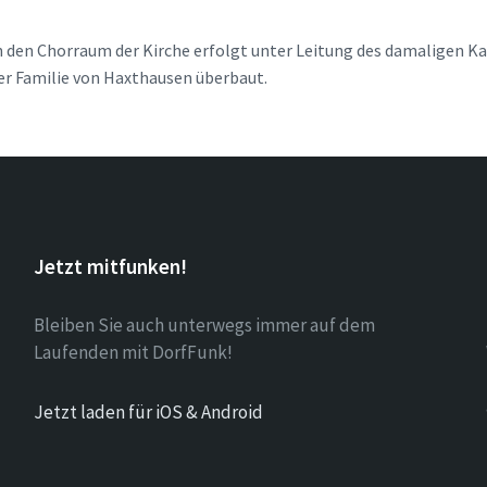
n den Chorraum der Kirche erfolgt unter Leitung des damaligen K
der Familie von Haxthausen überbaut.
Jetzt mitfunken!
Bleiben Sie auch unterwegs immer auf dem
Laufenden mit DorfFunk!
Jetzt laden für iOS & Android