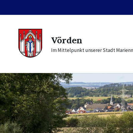
Skip
Skip
Skip
to
to
to
content
main
footer
navigation
Vörden
Im Mittelpunkt unserer Stadt Marien