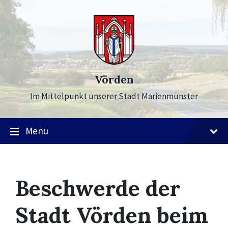
Skip
Skip
Skip
to
to
to
content
main
footer
navigation
Vörden
Im Mittelpunkt unserer Stadt Marienmünster
Menu
Beschwerde der
Stadt Vörden beim