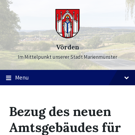
Skip
Skip
Skip
to
to
to
content
main
footer
navigation
Vörden
Im Mittelpunkt unserer Stadt Marienmünster
Menu
Bezug des neuen
Amtsgebäudes für