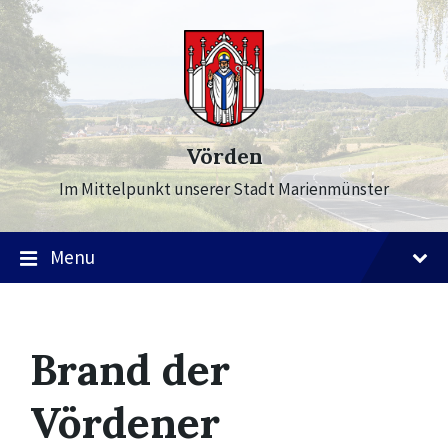
Skip
Skip
Skip
to
to
to
content
main
footer
navigation
Vörden
Im Mittelpunkt unserer Stadt Marienmünster
Menu
Brand der
Vördener