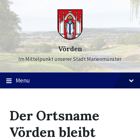
Skip
Skip
Skip
to
to
to
content
main
footer
navigation
Vörden
Im Mittelpunkt unserer Stadt Marienmünster
Menu
Der Ortsname
Vörden bleibt