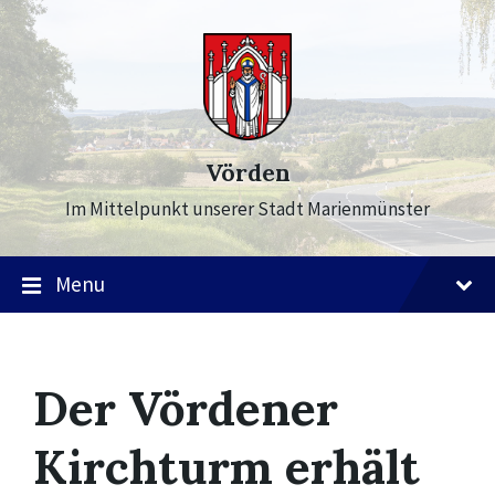
Skip
Skip
Skip
to
to
to
content
main
footer
navigation
Vörden
Im Mittelpunkt unserer Stadt Marienmünster
Menu
Der Vördener
Kirchturm erhält