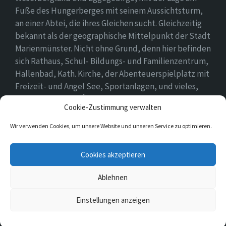
Fuße des Hungerberges mit seinem Aussichtsturm,
an einer Abtei, die ihres Gleichen sucht. Gleichzeitig
bekannt als der geographische Mittelpunkt der Stadt
Marienmünster. Nicht ohne Grund, denn hier befinden
sich Rathaus, Schul- Bildungs- und Familienzentrum,
Hallenbad, Kath. Kirche, der Abenteuerspielplatz mit
Freizeit- und Angel See, Sportanlagen, und vieles,
vieles mehr. Einen Überblick findet ihr hier auf
Cookie-Zustimmung verwalten
unserer Webseite..
Wir verwenden Cookies, um unsere Website und unseren Service zu optimieren.
E-
Cookies akzeptieren
Mail
Ablehnen
© 2026 Vörden
Einstellungen anzeigen