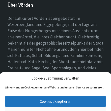
Über Vörden
Der Luftkurort Vörden ist eingebettet im
Weserbergland und Eggegebirge, mit der Lage am
Fuße des Hungerberges mit seinem Aussichtsturm,
an einer Abtei, die ihres Gleichen sucht. Gleichzeitig
bekannt als der geographische Mittelpunkt der Stadt
Marienmünster. Nicht ohne Grund, denn hier befinden
sich Rathaus, Schul- Bildungs- und Familienzentrum,
Hallenbad, Kath. Kirche, der Abenteuerspielplatz mit
Freizeit- und Angel See, Sportanlagen, und vieles,
vieles mehr. Einen Überblick findet ihr hier auf
Cookie-Zustimmung verwalten
unserer Webseite..
Wir verwenden Cookies, um unsere Website und unseren Service zu optimieren.
E-
Cookies akzeptieren
Mail