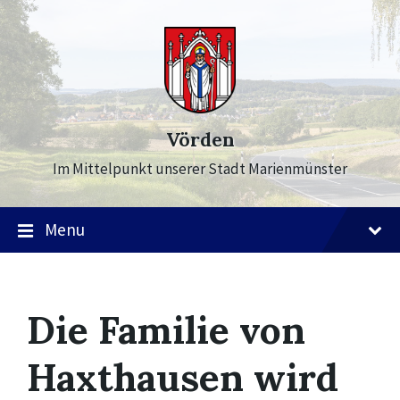
Skip
Skip
Skip
to
to
to
content
main
footer
navigation
Vörden
Im Mittelpunkt unserer Stadt Marienmünster
Menu
Die Familie von
Haxthausen wird