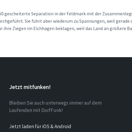
1860 gescheiterte Separation in der Feldmark mit der Zusammenle
chgeführt. Sie führt aber wiederum zu Spannungen, weil gerade d
ür ihre Ziegen im Eichhagen beklagen, weil das Land an größere 
Jetzt mitfunken!
Bleiben Sie auch unterwegs immer auf dem
Laufenden mit DorfFunk!
Jetzt laden für iOS & Android