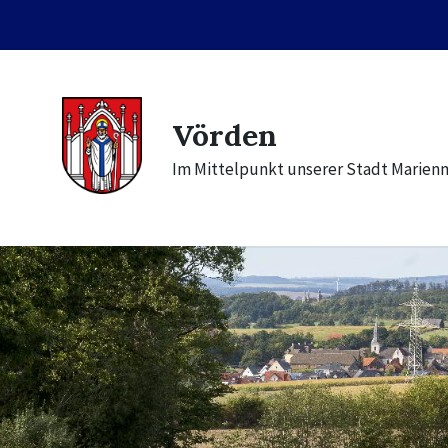
Skip
Skip
Skip
to
to
to
content
main
footer
navigation
Vörden
Im Mittelpunkt unserer Stadt Marien