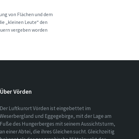
gung von Flächen und dem
ie „kleinen Leute“ den
Bauern vergeben worden
Über Vörden
Der Luftkurort Vörden ist eingebettet im
Weserbergland und Eggegebirge, mit der Lage am
Fuße des Hungerberges mit seinem Aussichtsturm,
an einer Abtei, die ihres Gleichen sucht. Gleichzeitig