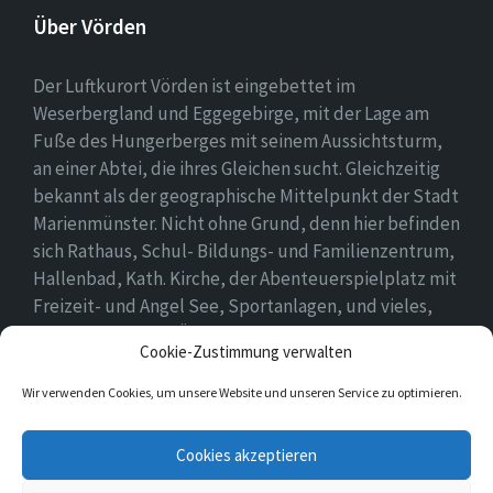
Über Vörden
Der Luftkurort Vörden ist eingebettet im
Weserbergland und Eggegebirge, mit der Lage am
Fuße des Hungerberges mit seinem Aussichtsturm,
an einer Abtei, die ihres Gleichen sucht. Gleichzeitig
bekannt als der geographische Mittelpunkt der Stadt
Marienmünster. Nicht ohne Grund, denn hier befinden
sich Rathaus, Schul- Bildungs- und Familienzentrum,
Hallenbad, Kath. Kirche, der Abenteuerspielplatz mit
Freizeit- und Angel See, Sportanlagen, und vieles,
vieles mehr. Einen Überblick findet ihr hier auf
Cookie-Zustimmung verwalten
unserer Webseite..
Wir verwenden Cookies, um unsere Website und unseren Service zu optimieren.
E-
Cookies akzeptieren
Mail