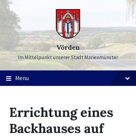
Skip
Skip
Skip
to
to
to
content
main
footer
navigation
Vörden
Im Mittelpunkt unserer Stadt Marienmünster
Menu
Errichtung eines
Backhauses auf