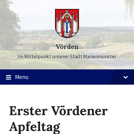
Skip
Skip
Skip
to
to
to
content
main
footer
navigation
Vörden
Im Mittelpunkt unserer Stadt Marienmünster
Menu
Erster Vördener
Apfeltag