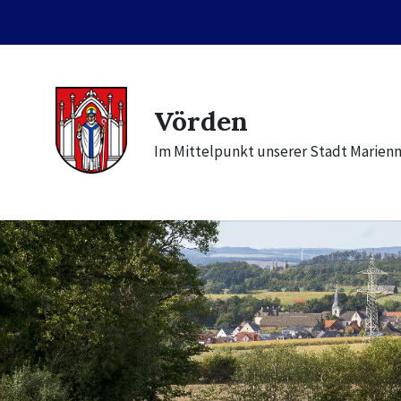
Skip
Skip
Skip
to
to
to
content
main
footer
navigation
Vörden
Im Mittelpunkt unserer Stadt Marien