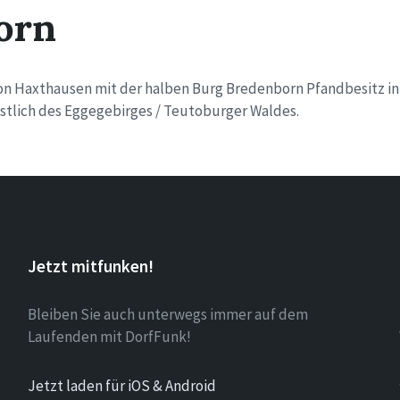
orn
von Haxthausen mit der halben Burg Bredenborn Pfandbesitz 
tlich des Eggegebirges / Teutoburger Waldes.
Jetzt mitfunken!
Bleiben Sie auch unterwegs immer auf dem
Laufenden mit DorfFunk!
Jetzt laden für iOS & Android