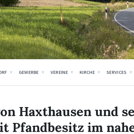
ORF
GEWERBE
VEREINE
KIRCHE
SERVICES
von Haxthausen und s
t Pfandbesitz im nah