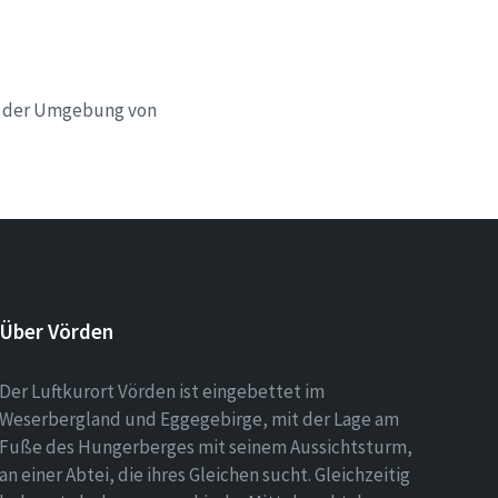
in der Umgebung von
Über Vörden
Der Luftkurort Vörden ist eingebettet im
Weserbergland und Eggegebirge, mit der Lage am
Fuße des Hungerberges mit seinem Aussichtsturm,
an einer Abtei, die ihres Gleichen sucht. Gleichzeitig