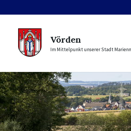
Skip
Skip
Skip
to
to
to
content
main
footer
navigation
Vörden
Im Mittelpunkt unserer Stadt Marien