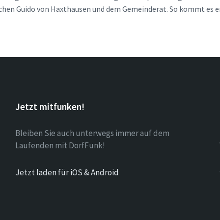
hen Guido von Haxthausen und dem Gemeinderat. So kommt es ers
Jetzt mitfunken!
Bleiben Sie auch unterwegs immer auf dem
Laufenden mit DorfFunk!
Jetzt laden für iOS & Android