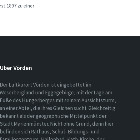
t 1897 zu einer
Über Vörden
Der Luftkurort Vörden ist eingebettet im
Weserbergland und Eggegebirge, mit der Lage am
Fuße des Hungerberges mit seinem Aussichtsturm,
an einer Abtei, die ihres Gleichen sucht. Gleichzeitig
bekannt als der geographische Mittelpunkt der
Stadt Marienmünster. Nicht ohne Grund, denn hier
befinden sich Rathaus, Schul- Bildungs- und
Familienzentrum, Hallenbad, Kath. Kirche, der