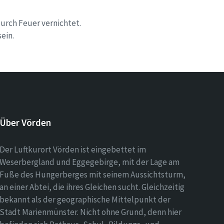
durch Feuer vernichtet.
ein.
Über Vörden
Der Luftkurort Vörden ist eingebettet im
Weserbergland und Eggegebirge, mit der Lage am
Fuße des Hungerberges mit seinem Aussichtsturm,
an einer Abtei, die ihres Gleichen sucht. Gleichzeitig
bekannt als der geographische Mittelpunkt der
Stadt Marienmünster. Nicht ohne Grund, denn hier