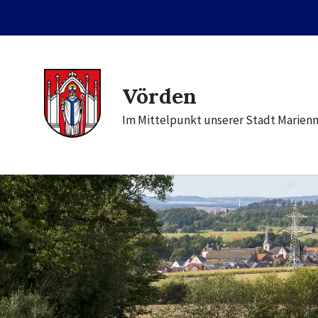
Skip
Skip
Skip
to
to
to
content
main
footer
navigation
Vörden
Im Mittelpunkt unserer Stadt Marien