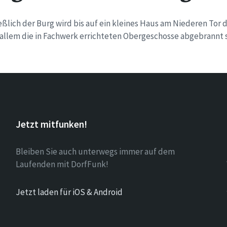
eßlich der Burg wird bis auf ein kleines Haus am Niederen Tor 
 allem die in Fachwerk errichteten Obergeschosse abgebrannt s
Jetzt mitfunken!
Bleiben Sie auch unterwegs immer auf dem
Laufenden mit DorfFunk!
Jetzt laden für iOS & Android