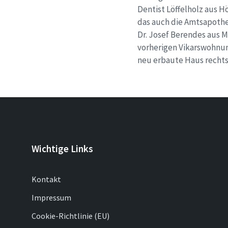
Dentist Löffelholz aus 
das auch die Amtsapothe
Dr. Josef Berendes aus M
vorherigen Vikarswohnun
neu erbaute Haus recht
Wichtige Links
Kontakt
Impressum
Cookie-Richtlinie (EU)