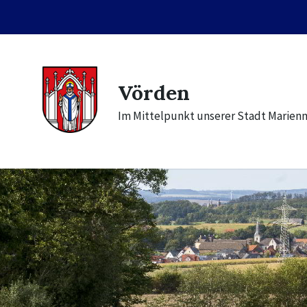
Skip
Skip
Skip
to
to
to
content
main
footer
navigation
Vörden
Im Mittelpunkt unserer Stadt Marien