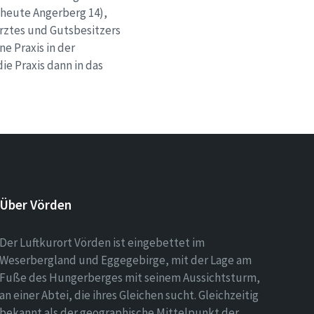
(heute Angerberg 14),
rztes und Gutsbesitzers
e Praxis in der
e Praxis dann in das
Über Vörden
Der Luftkurort Vörden ist eingebettet im
Weserbergland und Eggegebirge, mit der Lage am
Fuße des Hungerberges mit seinem Aussichtsturm,
an einer Abtei, die ihres Gleichen sucht. Gleichzeitig
bekannt als der geographische Mittelpunkt der