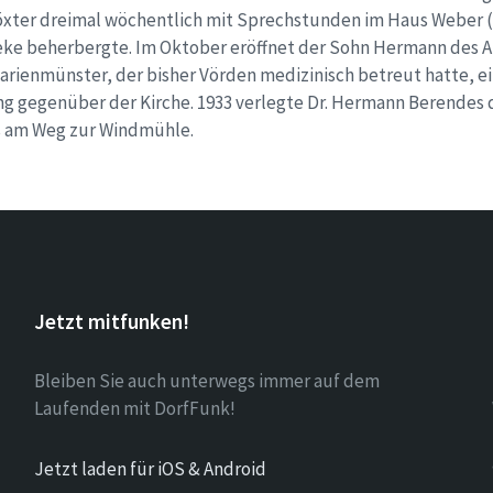
Höxter dreimal wöchentlich mit Sprechstunden im Haus Weber 
ke beherbergte. Im Oktober eröffnet der Sohn Hermann des A
arienmünster, der bisher Vörden medizinisch betreut hatte, ein
g gegenüber der Kirche. 1933 verlegte Dr. Hermann Berendes di
s am Weg zur Windmühle.
Jetzt mitfunken!
Bleiben Sie auch unterwegs immer auf dem
Laufenden mit DorfFunk!
Jetzt laden für iOS & Android