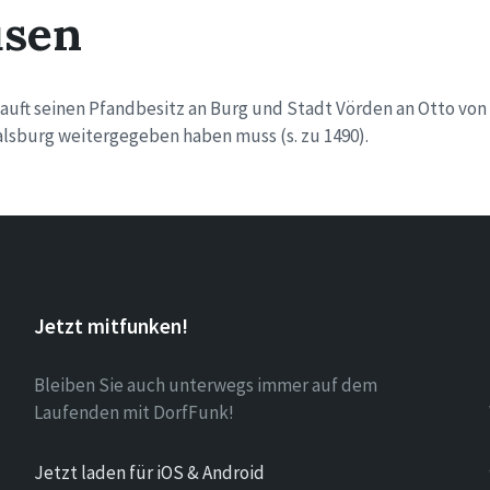
sen
auft seinen Pfandbesitz an Burg und Stadt Vörden an Otto von
alsburg weitergegeben haben muss (s. zu 1490).
Jetzt mitfunken!
Bleiben Sie auch unterwegs immer auf dem
Laufenden mit DorfFunk!
Jetzt laden für iOS & Android