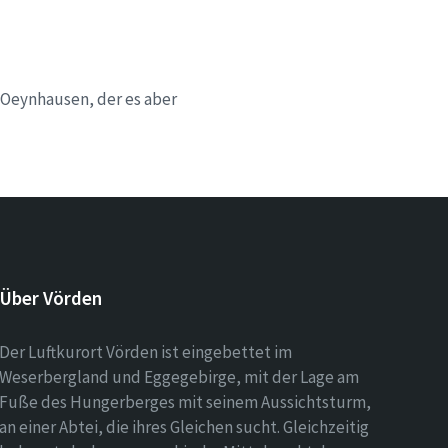
 Oeynhausen, der es aber
Über Vörden
Der Luftkurort Vörden ist eingebettet im
Weserbergland und Eggegebirge, mit der Lage am
Fuße des Hungerberges mit seinem Aussichtsturm,
an einer Abtei, die ihres Gleichen sucht. Gleichzeitig