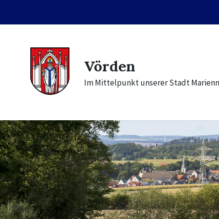
Skip
Skip
Skip
to
to
to
content
main
footer
navigation
Vörden
Im Mittelpunkt unserer Stadt Marien