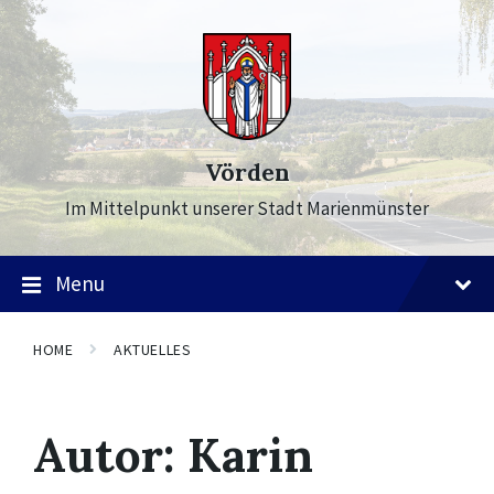
Skip
Skip
Skip
to
to
to
content
main
footer
navigation
Vörden
Im Mittelpunkt unserer Stadt Marienmünster
Menu
HOME
AKTUELLES
Autor:
Karin