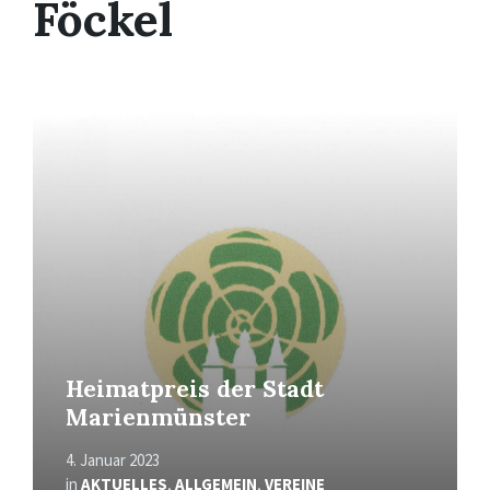
Föckel
Mehr
erfahren
Heimatpreis der Stadt
Marienmünster
4. Januar 2023
in
AKTUELLES
,
ALLGEMEIN
,
VEREINE