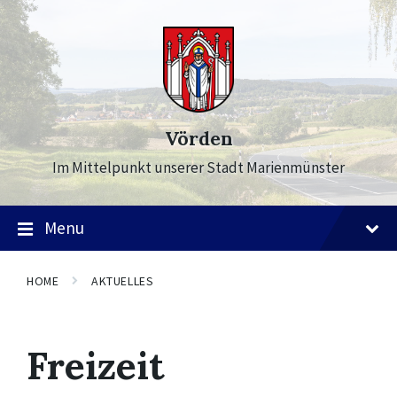
Skip
Skip
Skip
to
to
to
content
main
footer
navigation
Vörden
Im Mittelpunkt unserer Stadt Marienmünster
Menu
HOME
AKTUELLES
Freizeit