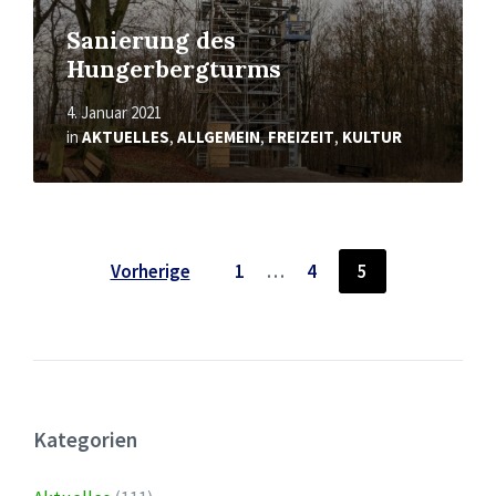
Sanierung des
Hungerbergturms
4. Januar 2021
in
AKTUELLES
,
ALLGEMEIN
,
FREIZEIT
,
KULTUR
Seitennummerierung
Vorherige
1
…
4
5
der
Beiträge
Kategorien