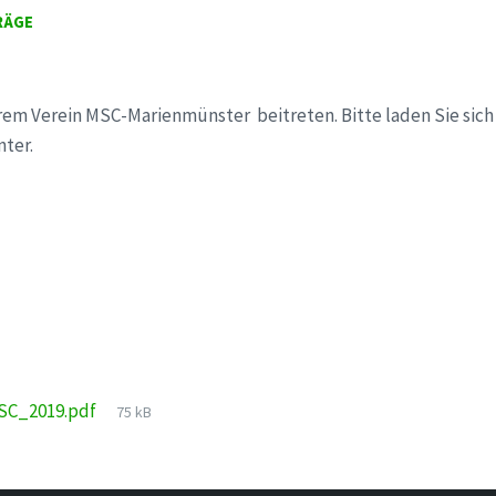
RÄGE
em Verein MSC-Marienmünster beitreten. Bitte laden Sie sich
ter.
File
SC_2019.pdf
75 kB
size: