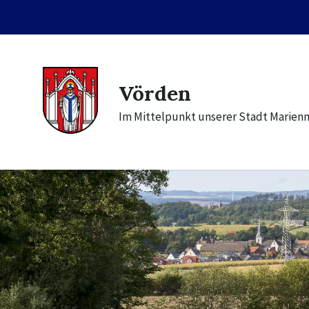
Skip
Skip
Skip
to
to
to
content
main
footer
navigation
Vörden
Im Mittelpunkt unserer Stadt Marien