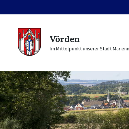
Skip
Skip
Skip
to
to
to
content
main
footer
navigation
Vörden
Im Mittelpunkt unserer Stadt Marien