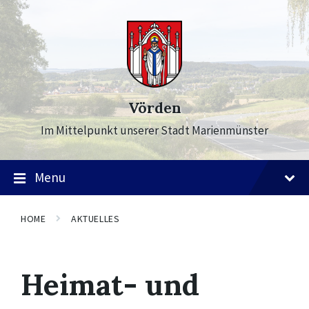
Skip
Skip
Skip
to
to
to
content
main
footer
navigation
Vörden
Im Mittelpunkt unserer Stadt Marienmünster
Menu
HOME
AKTUELLES
Heimat- und