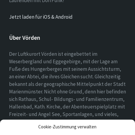
Laufenden mit DorfFunk!
Jetzt laden für iOS & Android
Über Vörden
Der Luftkurort Vörden ist eingebettet im
Weserbergland und Eggegebirge, mit der Lage am
Fuße des Hungerberges mit seinem Aussichtsturm,
an einer Abtei, die ihres Gleichen sucht. Gleichzeitig
bekannt als der geographische Mittelpunkt der Stadt
Marienmünster. Nicht ohne Grund, denn hier befinden
sich Rathaus, Schul- Bildungs- und Familienzentrum,
Hallenbad, Kath. Kirche, der Abenteuerspielplatz mit
Freizeit- und Angel See, Sportanlagen, und vieles,
vieles mehr. Einen Überblick findet ihr hier auf
Cookie-Zustimmung verwalten
unserer Webseite..