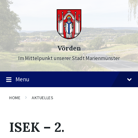
Skip
Skip
Skip
to
to
to
content
main
footer
navigation
Vörden
Im Mittelpunkt unserer Stadt Marienmünster
Menu
HOME
AKTUELLES
ISEK – 2.