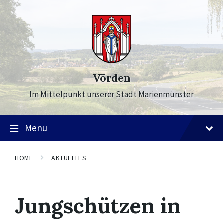
Skip
Skip
Skip
to
to
to
content
main
footer
navigation
Vörden
Im Mittelpunkt unserer Stadt Marienmünster
Menu
HOME
AKTUELLES
Jungschützen in