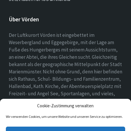
Über Vörden
Der Luftkurort Vörden ist eingebettet im
Weserbergland und Eggegebirge, mit der Lage am
Fuße des Hungerberges mit seinem Aussichtsturm,
an einer Abtei, die ihres Gleichen sucht. Gleichzeitig
bekannt als der geographische Mittelpunkt der Stadt
Marienmünster. Nicht ohne Grund, denn hier befinden
sich Rathaus, Schul- Bildungs- und Familienzentrum,
Hallenbad, Kath. Kirche, der Abenteuerspielplatz mit
Freizeit- und Angel See, Sportanlagen, und vieles,
vieles mehr. Einen Überblick findet ihr hier auf
Cookie-Zustimmung verwalten
unserer Webseite..
Wir verwenden Cookies, um unsere Website und unseren Service zu optimieren.
E-