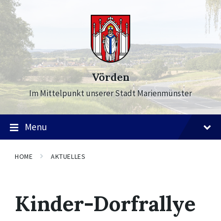
Skip
Skip
Skip
to
to
to
content
main
footer
navigation
Vörden
Im Mittelpunkt unserer Stadt Marienmünster
Menu
HOME
AKTUELLES
Kinder-Dorfrallye