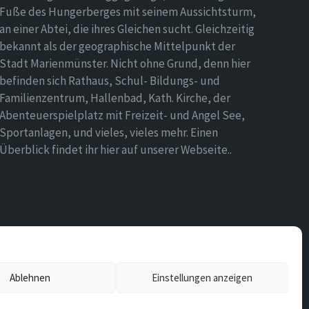
Fuße des Hungerberges mit seinem Aussichtsturm,
an einer Abtei, die ihres Gleichen sucht. Gleichzeitig
bekannt als der geographische Mittelpunkt der
Stadt Marienmünster. Nicht ohne Grund, denn hier
befinden sich Rathaus, Schul- Bildungs- und
Familienzentrum, Hallenbad, Kath. Kirche, der
Abenteuerspielplatz mit Freizeit- und Angel See,
Sportanlagen, und vieles, vieles mehr. Einen
Überblick findet ihr hier auf unserer Webseite..
Ablehnen
Einstellungen anzeigen