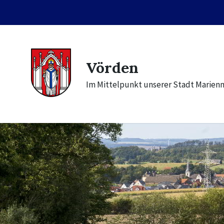
Skip
Skip
Skip
to
to
to
content
main
footer
navigation
Vörden
Im Mittelpunkt unserer Stadt Marien