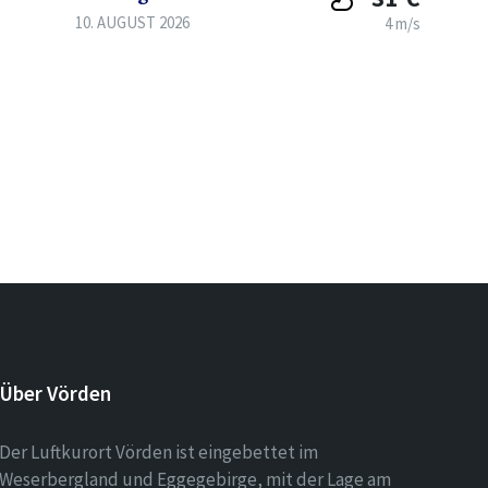
10. AUGUST 2026
4 m/s
Über Vörden
Der Luftkurort Vörden ist eingebettet im
Weserbergland und Eggegebirge, mit der Lage am