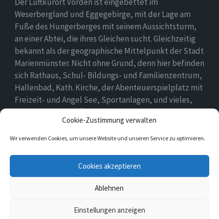
Der Luftkurort Vörden ist eingebettet im
Weserbergland und Eggegebirge, mit der Lage am
Fuße des Hungerberges mit seinem Aussichtsturm,
an einer Abtei, die ihres Gleichen sucht. Gleichzeitig
bekannt als der geographische Mittelpunkt der Stadt
Marienmünster. Nicht ohne Grund, denn hier befinden
sich Rathaus, Schul- Bildungs- und Familienzentrum,
Hallenbad, Kath. Kirche, der Abenteuerspielplatz mit
Freizeit- und Angel See, Sportanlagen, und vieles,
vieles mehr. Einen Überblick findet ihr hier auf
Cookie-Zustimmung verwalten
unserer Webseite..
Wir verwenden Cookies, um unsere Website und unseren Service zu optimieren.
E-
Cookies akzeptieren
Mail
Ablehnen
© 2026 Vörden
Einstellungen anzeigen