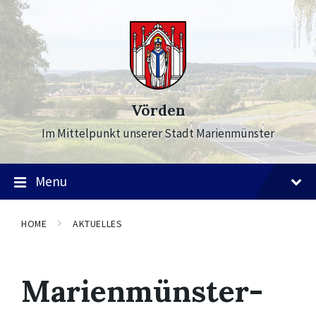
Skip
Skip
Skip
to
to
to
content
main
footer
navigation
Vörden
Im Mittelpunkt unserer Stadt Marienmünster
Menu
HOME
AKTUELLES
Marienmünster-