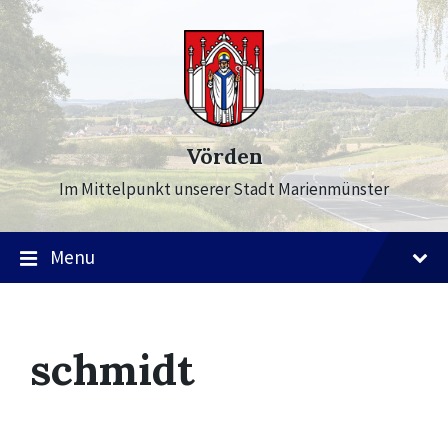
Skip
Skip
Skip
to
to
to
content
main
footer
navigation
Vörden
Im Mittelpunkt unserer Stadt Marienmünster
Menu
schmidt