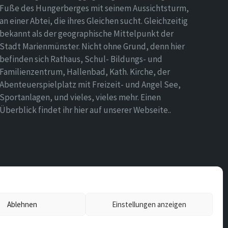
Fuße des Hungerberges mit seinem Aussichtsturm,
an einer Abtei, die ihres Gleichen sucht. Gleichzeitig
bekannt als der geographische Mittelpunkt der
Stadt Marienmünster. Nicht ohne Grund, denn hier
befinden sich Rathaus, Schul- Bildungs- und
Familienzentrum, Hallenbad, Kath. Kirche, der
Abenteuerspielplatz mit Freizeit- und Angel See,
Sportanlagen, und vieles, vieles mehr. Einen
Überblick findet ihr hier auf unserer Webseite..
Ablehnen
Einstellungen anzeigen