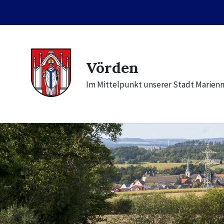
Skip
Skip
Skip
to
to
to
content
main
footer
navigation
Vörden
Im Mittelpunkt unserer Stadt Marien