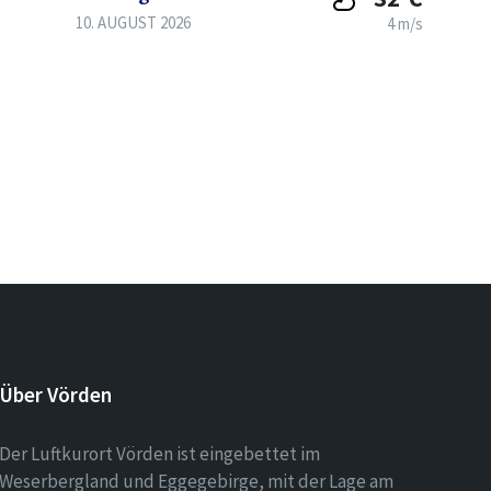
10. AUGUST 2026
4 m/s
Über Vörden
Der Luftkurort Vörden ist eingebettet im
Weserbergland und Eggegebirge, mit der Lage am