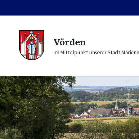
Skip
Skip
Skip
to
to
to
content
main
footer
navigation
Vörden
Im Mittelpunkt unserer Stadt Marien