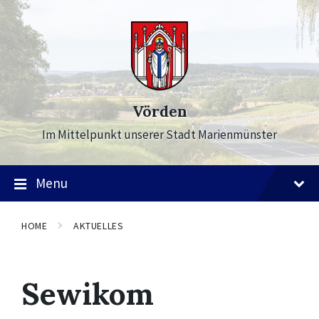
Skip
Skip
Skip
to
to
to
content
main
footer
navigation
Vörden
Im Mittelpunkt unserer Stadt Marienmünster
Menu
HOME
AKTUELLES
Sewikom