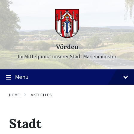
Skip
Skip
Skip
to
to
to
content
main
footer
navigation
Vörden
Im Mittelpunkt unserer Stadt Marienmünster
Menu
HOME
AKTUELLES
Stadt