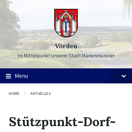
Skip
Skip
Skip
to
to
to
content
main
footer
navigation
Vörden
Im Mittelpunkt unserer Stadt Marienmünster
Menu
HOME
AKTUELLES
Stützpunkt-Dorf-