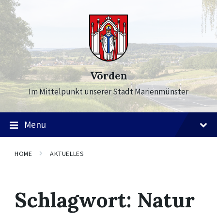
Skip
Skip
Skip
to
to
to
content
main
footer
navigation
Vörden
Im Mittelpunkt unserer Stadt Marienmünster
Menu
HOME
AKTUELLES
Schlagwort:
Natur