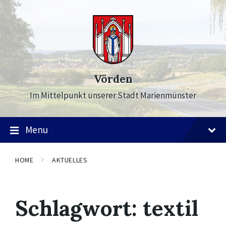
Skip
Skip
Skip
to
to
to
content
main
footer
navigation
Vörden
Im Mittelpunkt unserer Stadt Marienmünster
Menu
HOME
AKTUELLES
Schlagwort:
textil