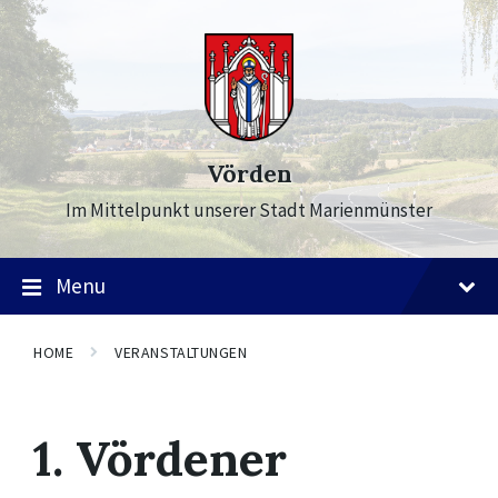
Skip
Skip
Skip
to
to
to
content
main
footer
navigation
Vörden
Im Mittelpunkt unserer Stadt Marienmünster
Menu
HOME
VERANSTALTUNGEN
1. Vördener