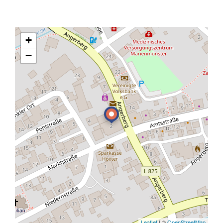
+
−
Leaflet
| ©
OpenStreetMap