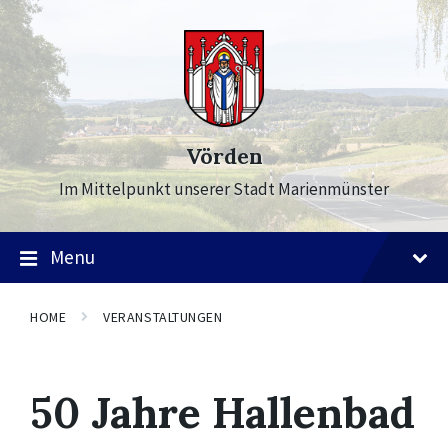
Skip
Skip
Skip
to
to
to
content
main
footer
navigation
Vörden
Im Mittelpunkt unserer Stadt Marienmünster
Menu
HOME
VERANSTALTUNGEN
50 Jahre Hallenbad