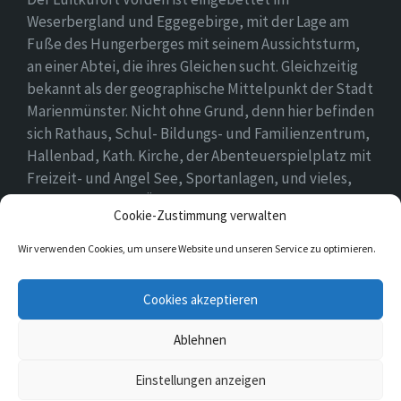
Weserbergland und Eggegebirge, mit der Lage am
Fuße des Hungerberges mit seinem Aussichtsturm,
an einer Abtei, die ihres Gleichen sucht. Gleichzeitig
bekannt als der geographische Mittelpunkt der Stadt
Marienmünster. Nicht ohne Grund, denn hier befinden
sich Rathaus, Schul- Bildungs- und Familienzentrum,
Hallenbad, Kath. Kirche, der Abenteuerspielplatz mit
Freizeit- und Angel See, Sportanlagen, und vieles,
vieles mehr. Einen Überblick findet ihr hier auf
Cookie-Zustimmung verwalten
unserer Webseite..
Wir verwenden Cookies, um unsere Website und unseren Service zu optimieren.
E-
Cookies akzeptieren
Mail
Ablehnen
© 2026 Vörden
Einstellungen anzeigen