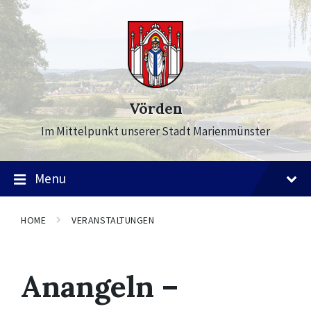
Skip
Skip
Skip
to
to
to
content
main
footer
navigation
Vörden
Im Mittelpunkt unserer Stadt Marienmünster
Menu
HOME
VERANSTALTUNGEN
Anangeln –