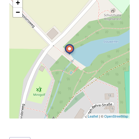
+
−
Leaflet
| ©
OpenStreetMap