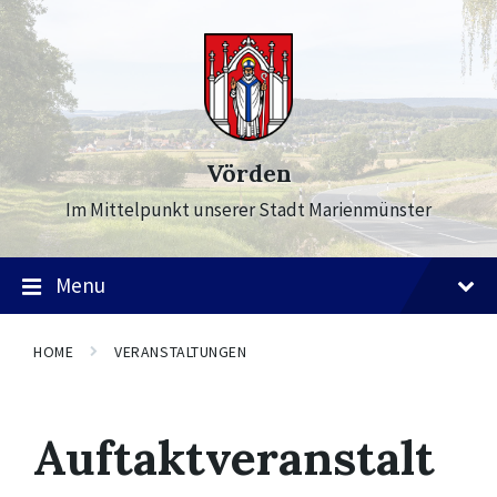
Skip
Skip
Skip
to
to
to
content
main
footer
navigation
Vörden
Im Mittelpunkt unserer Stadt Marienmünster
Menu
HOME
VERANSTALTUNGEN
Auftaktveranstalt